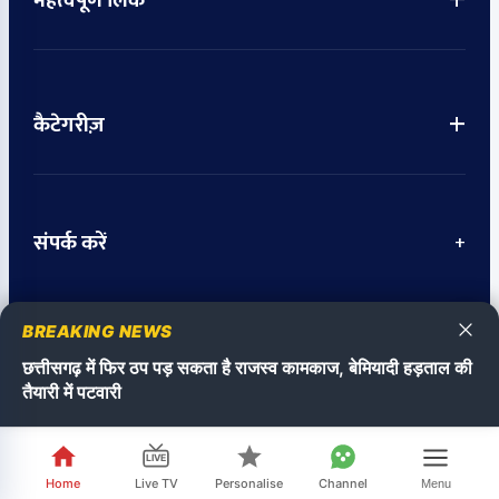
+
महत्वपूर्ण लिंक
+
कैटेगरीज़
संपर्क करें
+
BREAKING NEWS
© 2026 Chhattisgarh Times. सर्वाधिकार सुरक्षित।
छत्तीसगढ़ में फिर ठप पड़ सकता है
छत्तीसगढ़ में मानस
छत्तीसगढ़ में फिर ठप पड़ सकता है राजस्व कामकाज, बेमियादी हड़ताल की
राजस्व कामकाज, बेमियादी हड़ताल की
रायपुर समेत कई जिल
Made with
in Chhattisgarh
तैयारी में पटवारी
का अलर्ट
तैयारी में पटवारी
RECOMMENDED
R
LIVE
Home
Live TV
Personalise
Channel
Menu